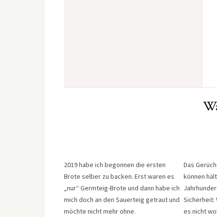
Wa
2019 habe ich begonnen die ersten
Das Gerüch
Brote selber zu backen. Erst waren es
können hält
„nur“ Germteig-Brote und dann habe ich
Jahrhunder
mich doch an den Sauerteig getraut und
Sicherheit: 
möchte nicht mehr ohne.
es nicht wol