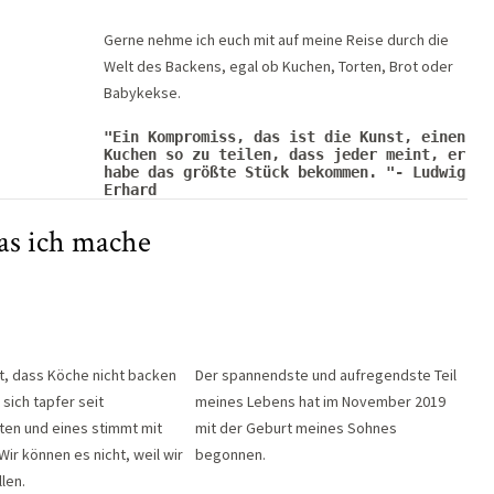
Gerne nehme ich euch mit auf meine Reise durch die
Welt des Backens, egal ob Kuchen, Torten, Brot oder
Babykekse.
"Ein Kompromiss, das ist die Kunst, einen 
Kuchen so zu teilen, dass jeder meint, er 
habe das größte Stück bekommen. "- Ludwig 
Erhard
s ich mache
t, dass Köche nicht backen
Der spannendste und aufregendste Teil
 sich tapfer seit
meines Lebens hat im November 2019
ten und eines stimmt mit
mit der Geburt meines Sohnes
Wir können es nicht, weil wir
begonnen.
len.