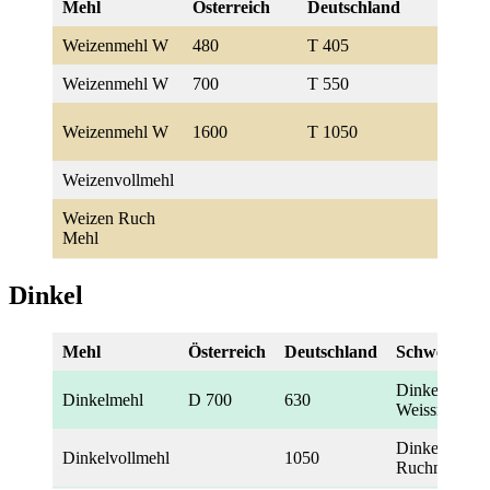
Mehl
Österreich
Deutschland
S
Weizenmehl W
480
T 405
4
Weizenmehl W
700
T 550
7
si
Weizenmehl W
1600
T 1050
R
Weizenvollmehl
1
Weizen Ruch
1
Mehl
Dinkel
Mehl
Österreich
Deutschland
Schweiz
Dinkel
Dinkelmehl
D 700
630
Weissmehl
Dinkel-
Dinkelvollmehl
1050
Ruchmehl