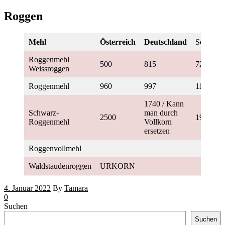
Roggen
Mehl
Österreich
Deutschland
Schweiz
Roggenmehl
500
815
720
Weissroggen
Roggenmehl
960
997
1100
1740 / Kann
Schwarz-
man durch
2500
1900
Roggenmehl
Vollkorn
ersetzen
Roggenvollmehl
Waldstaudenroggen
URKORN
4. Januar 2022
By
Tamara
0
Suchen
Suchen