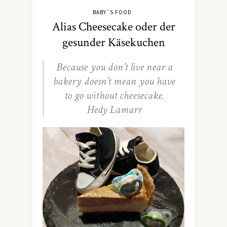
BABY´S FOOD
Alias Cheesecake oder der
gesunder Käsekuchen
Because you don’t live near a
bakery doesn’t mean you have
to go without cheesecake.
Hedy Lamarr