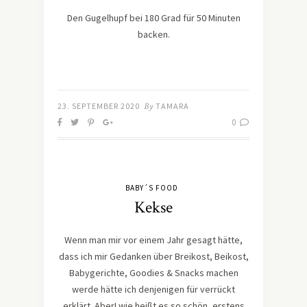
Den Gugelhupf bei 180 Grad für 50 Minuten
backen.
23. SEPTEMBER 2020
By
TAMARA
0
BABY´S FOOD
Kekse
Wenn man mir vor einem Jahr gesagt hätte,
dass ich mir Gedanken über Breikost, Beikost,
Babygerichte, Goodies & Snacks machen
werde hätte ich denjenigen für verrückt
erklärt. Aber! wie heißt es so schön, erstens