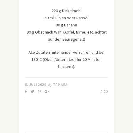
220 g Dinkelmehl
50 ml Oliven oder Rapsöl
80 g Banane
90 g Obst nach Wahl (Apfel, Birne, etc. achtet
auf den Säuregehalt)
Alle Zutaten miteinander verrühren und bei
180°C (Ober-/Unterhitze) für 20 Minuten
backen :).
8. JULI 2020
By
TAMARA
0