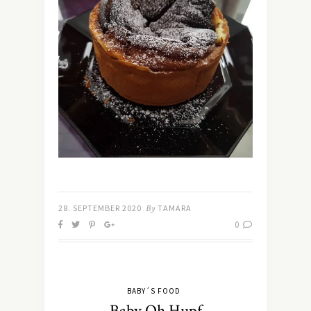
28. SEPTEMBER 2020
By
TAMARA
0
BABY´S FOOD
Baby Oh Hupf