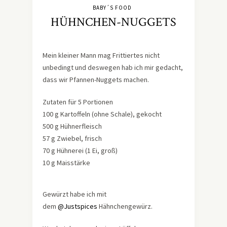
BABY´S FOOD
HÜHNCHEN-NUGGETS
Mein kleiner Mann mag Frittiertes nicht
unbedingt und deswegen hab ich mir gedacht,
dass wir Pfannen-Nuggets machen.
Zutaten für 5 Portionen
100 g Kartoffeln (ohne Schale), gekocht
500 g Hühnerfleisch
57 g Zwiebel, frisch
70 g Hühnerei (1 Ei, groß)
10 g Maisstärke
Gewürzt habe ich mit
dem
@Justspices
Hähnchengewürz.