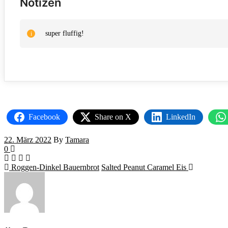
Notizen
super fluffig!
Facebook
Share on X
LinkedIn
22. März 2022
By
Tamara
0
Roggen-Dinkel Bauernbrot
Salted Peanut Caramel Eis