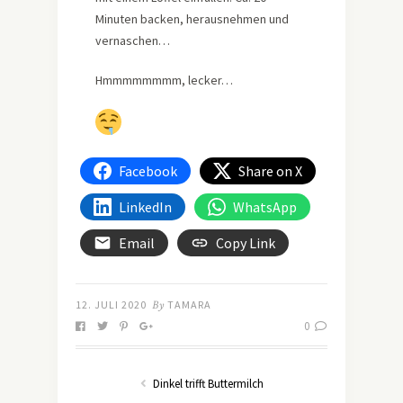
Minuten backen, herausnehmen und
vernaschen…
Hmmmmmmmm, lecker…
Facebook
Share on X
LinkedIn
WhatsApp
Email
Copy Link
12. JULI 2020
By
TAMARA
0
Dinkel trifft Buttermilch